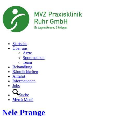
Startseite
Über uns
Ärzte
Sportmedizin
Team
Behandlung
Räumlichkeiten
Anfahrt
Informationen
Jobs
Suche
Menü
Menü
Nele Prange