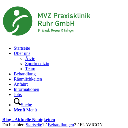
Startseite
Über uns
Ärzte
Sportmedizin
Team
Behandlung
Räumlichkeiten
Anfahrt
Informationen
Jobs
Suche
Menü
Menü
Blog - Aktuelle Neuigkeiten
Du bist hier:
Startseite
1
/
Behandlungen
2
/
FLAVICON