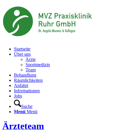
Startseite
Über uns
Ärzte
Sportmedizin
Team
Behandlung
Räumlichkeiten
Anfahrt
Informationen
Jobs
Suche
Menü
Menü
Ärzteteam