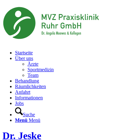
Startseite
Über uns
Ärzte
Sportmedizin
Team
Behandlung
Räumlichkeiten
Anfahrt
Informationen
Jobs
Suche
Menü
Menü
Dr. Jeske