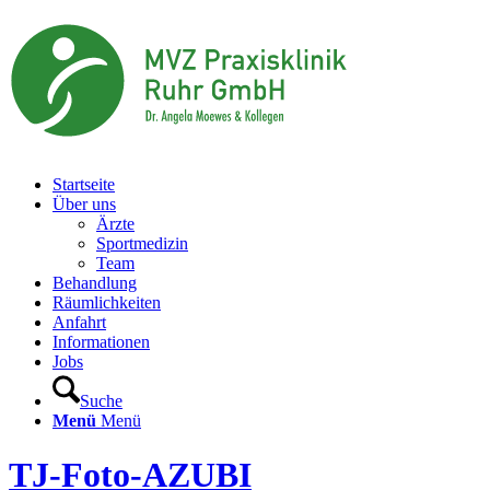
Startseite
Über uns
Ärzte
Sportmedizin
Team
Behandlung
Räumlichkeiten
Anfahrt
Informationen
Jobs
Suche
Menü
Menü
TJ-Foto-AZUBI